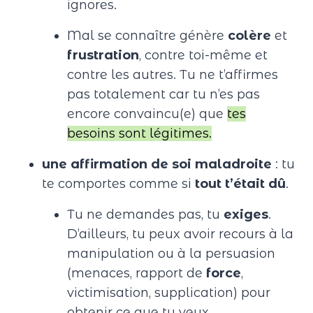
ignores.
Mal se connaître génère
colère
et
frustration
, contre toi-même et
contre les autres. Tu ne t’affirmes
pas totalement car tu n’es pas
encore convaincu(e) que
tes
besoins sont légitimes.
une affirmation de soi maladroite
: tu
te comportes comme si
tout t’était dû
.
Tu ne demandes pas, tu
exiges
.
D’ailleurs, tu peux avoir recours à la
manipulation ou à la persuasion
(menaces, rapport de
force
,
victimisation, supplication) pour
obtenir ce que tu veux.