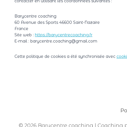
contacter en utilisant les coordonnées suivantes :
Barycentre coaching
60 Avenue des Sports 46600 Saint-Nazaire
France
Site web :
https://barycentrecoaching.fr
E-mail :
barycentre.coaching@
gmail.com
Cette politique de cookies a été synchronisée avec
cook
Po
© 2026 Barycentre coaching | Coaching po