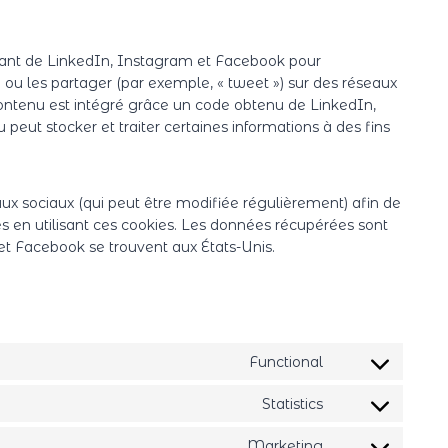
nant de LinkedIn, Instagram et Facebook pour
 ou les partager (par exemple, « tweet ») sur des réseaux
ntenu est intégré grâce un code obtenu de LinkedIn,
eut stocker et traiter certaines informations à des fins
eaux sociaux (qui peut être modifiée régulièrement) afin de
ées en utilisant ces cookies. Les données récupérées sont
t Facebook se trouvent aux États-Unis.
Functional
C
o
Statistics
C
n
o
s
Marketing