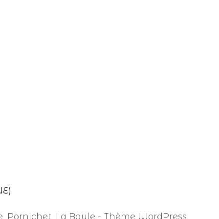
UE)
re, Pornichet, La Baule - Thème WordPress