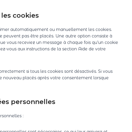
-
s
i
e
i
e
e
a
c
c
n
b
-
n
 les cookies
e
o
k
o
f
a
d
m
e
o
o
l
pprimer automatiquement ou manuellement les cookies.
i
p
d
k
n
y
 peuvent pas être placés. Une autre option consiste à
v
l
i
t
t
 que vous receviez un message à chaque fois qu’un cookie
e
i
n
s
i
tez-vous aux instructions de la section Aide de votre
r
a
c
s
n
s
z
rrectement si tous les cookies sont désactivés. Si vous
t de nouveau placés après votre consentement lorsque
ées personnelles
rsonnelles :
ersonnelles sont nécessaires, ce qui leur arrivera et